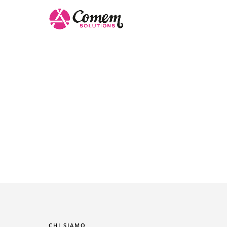
SEO – S
055 7330039
333 8202899
CHI SIAMO