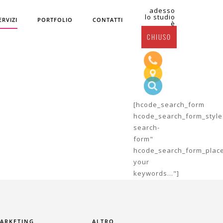
adesso
lo studio
ERVIZI
PORTFOLIO
CONTATTI
è
CHIUSO
OME
MARKETING
SEO – SMM
[hcode_search_form
hcode_search_form_styl
search-
form"
HELLO@COMEMSOLUTIONS.COM
hcode_search_form_place
your
keywords..."]
ARKETING
ALTRO