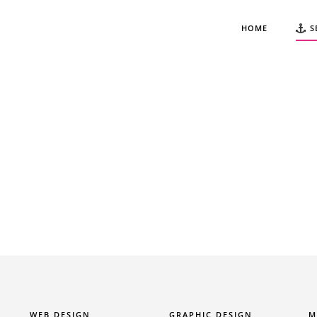
HOME
S
MM
H
VIA PIER PAOLO PASOLINI 18,
50013 CAMPI BISENZIO (FI)
WEB DESIGN
GRAPHIC DESIGN
M